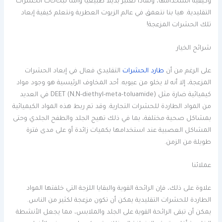
وكيفية استخدامها، ولماذا تعتبر بديلاً طبيعيًا وآمنًا لبخاخات الحشرات
التقليدية. هيا بنا نتعمق في عالم الزيوت العطرية ونتعلم كيفية إبعاد
تلك الحشرات المزعجة!
شرائح الخيار
على الرغم من أن
طارد الحشرات
التقليدي فعال في إبعاد الحشرات
المزعجة، إلا أنه لا يخلو من عيوبه. أحد المخاوف الرئيسية هو وجود مواد
كيميائية ضارة مثل DEET (N,N-diethyl-meta-toluamide) في العديد
من المواد الطاردة للحشرات التجارية. وقد تم ربط هذه المواد الكيميائية
بمشاكل صحية مختلفة، بما في ذلك تهيج الجلد والطفح الجلدي وحتى
المشاكل العصبية عند استخدامها بكميات زائدة أو على مدى فترة
طويلة من الزمن.
عملائنا
علاوة على ذلك، فإن الرائحة القوية والبقايا اللزجة التي خلفتها المواد
الطاردة للحشرات التقليدية يمكن أن تكون مزعجة لكثير من الناس.
يمكن أن تبقى الرائحة القوية على الجلد والملابس، مما يجعل الأنشطة