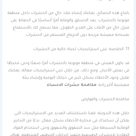
باتباع هذه النصائح، يمكنك إنشاء ملاذ خالٍ من الحشرات داخل منطقة
موبوءة بالحشرات. يعد الاتساق والوقاية أمرًا أساسيًا في الحفاظ على
منزل خالٍ من الآفات على المدى الطويل، مما يسمح لك بالاستمتاع
بمساحة معيشة مريحة دون الانزعاج المستمر من الحشرات.
11. الخلاصة: تبني استراتيجيات لحياة خالية من الحشرات
قد يكون العيش في منطقة موبوءة بالحشرات أمرًا صعبًا وحتى محبطًا
في بعض الأحيان. ومع ذلك، من خلال تبني استراتيجيات فعالة، يمكنك
تقليل وجود الأخطاء بشكل كبير في حياتك اليومية وإنشاء بيئة
معيشية أكثر راحة.
مكافحة حشرات الاحساء
مكافحة الحشرات والقوارض
خلال هذه التدوينة، قمنا باستكشاف العديد من الاستراتيجيات التي
يمكن أن تساعدك في محاربة الأخطاء بشكل فعال. بدءًا من التدابير
الوقائية البسيطة مثل سد الشقوق والشقوق وحتى استخدام المواد
الطاردة للحشرات الطبيعية وتنفيذ إجراءات التنظيف المنتظمة، هناك