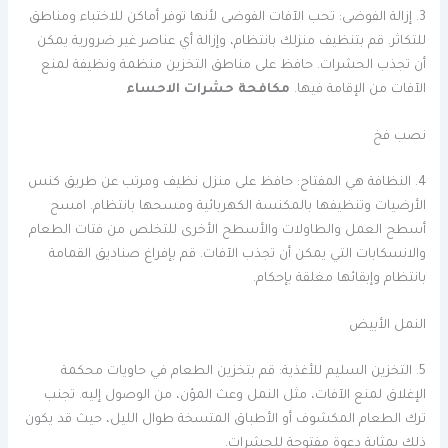
3. إزالة الفوضى: تحب الآفات الفوضى لأنها توفر أماكن للاختباء ومناطق
للتكاثر. قم بتنظيف منزلك بانتظام، وإزالة أي عناصر غير ضرورية يمكن
أن تجذب الحشرات. حافظ على مناطق التخزين منظمة ونظيفة لمنع
الآفات من الإقامة فيها.
مكافحة حشرات الاحساء
نصب فخ
4. النظافة هي المفتاح: حافظ على منزل نظيف ومرتب عن طريق كنس
الأرضيات وتنظيفها بالمكنسة الكهربائية ومسحها بانتظام. امسح
أسطح العمل والطاولات والأسطح الأخرى للتخلص من فتات الطعام
والانسكابات التي يمكن أن تجذب الآفات. قم بإفراغ صناديق القمامة
بانتظام وإبقائها مغلقة بإحكام.
النمل الأبيض
5. التخزين السليم للأغذية: قم بتخزين الطعام في حاويات محكمة
الإغلاق لمنع الآفات، مثل النمل وعث المؤن، من الوصول إليه. تجنب
ترك الطعام المكشوف أو الأطباق المتسخة طوال الليل، حيث قد يكون
ذلك بمثابة دعوة مفتوحة للحشرات.