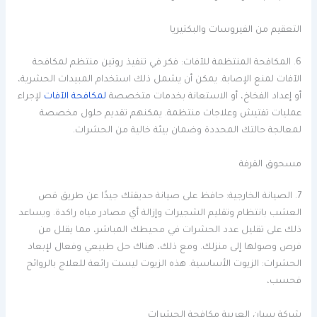
التعقيم من الفيروسات والبكتيريا
6. المكافحة المنتظمة للآفات: فكر في تنفيذ روتين منتظم لمكافحة
الآفات لمنع الإصابة. يمكن أن يشمل ذلك استخدام المبيدات الحشرية،
أو إعداد الفخاخ، أو الاستعانة بخدمات متخصصة
لمكافحة الآفات
لإجراء
عمليات تفتيش وعلاجات منتظمة. يمكنهم تقديم حلول مخصصة
لمعالجة حالتك المحددة وضمان بيئة خالية من الحشرات.
مسحوق القرفة
7. الصيانة الخارجية: حافظ على صيانة حديقتك جيدًا عن طريق قص
العشب بانتظام وتقليم الشجيرات وإزالة أي مصادر مياه راكدة. ويساعد
ذلك على تقليل عدد الحشرات في محيطك المباشر، مما يقلل من
فرص وصولها إلى منزلك. ومع ذلك، هناك حل طبيعي وفعال لإبعاد
الحشرات: الزيوت الأساسية. هذه الزيوت ليست رائعة للعلاج بالروائح
فحسب،
شركة سيان العربية مكافحة الحشرات