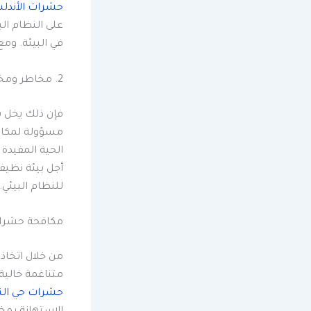
حشرات الأندل
على النظام الب
في البيئة. ومع
2. مخاطر ومخاطر الآفات في محيطنا
فإن ذلك يخل ب
مسؤولة لمكافح
الحية المفيدة 
أجل بيئة نظيف
للنظام البيئي.
مكافحة حشرات
من خلال اتخاذ
متناغمة خالية
حشرات حي النا