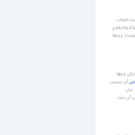
ه الآفات
حكة والطفح
قضاء عليها
لكل منها
يض
أن يسبب
 على
ب أن تبث