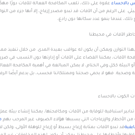
س بالاحساء
علاوة على ذلك، تلعب المكافحة الفعالة للآفات دورًا مهمً
يئي. على الرغم من أن الآفات قد تبدو مصدر إزعاج، إلا أنها جزء من التو
 ذلك، عندما ينمو عدد سكانها دون رادع،
هذا التوازن ويمكن أن يكون له عواقب بعيدة المدى. من خلال تنفيذ مم
ة الآفات، يمكننا القضاء على الآفات أو إدارتها دون التسبب في ضرر 
أو البيئة ككل.وفي الختام، لا يمكن المبالغة في أهمية المكافحة الفعا
ة وصحية. فهو لا يحمي صحتنا وممتلكاتنا فحسب، بل يدعم أيضًا الرفا
 الكوت بالاحساء
 تدابير استباقية للوقاية من الآفات ومكافحتها، يمكننا إنشاء بيئة 
 من الأخطار والإزعاجات التي يسببها هؤلاء الضيوف غير المرحب بهم.
م
يفية
قد تبدو الآفات بمثابة إزعاج بسيط أو إزعاج للوهلة الأولى، ولكن لا