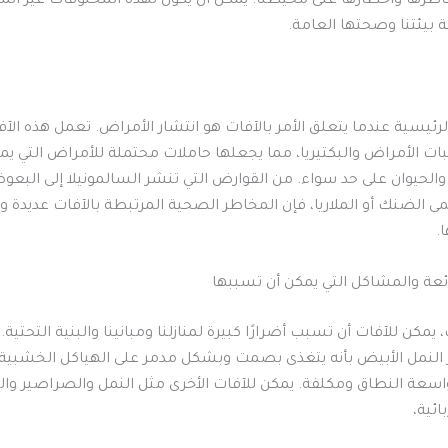
اطرها وأخطارها على محيطنا. يمكن أن يكون لهذه المخلوقات غير المرح
 بيئتنا وصحتها العامة.
رئيسية عندما يتعلق الأمر بالآفات هو انتشار الأمراض. تعمل هذه الآ
 الأمراض والبكتيريا، مما يجعلها حاملات محتملة للأمراض التي يم
والحيوان على حد سواء. من القوارض التي تنشر السالمونيلا إلى البعو
ى الضنك أو الملاريا، فإن المخاطر الصحية المرتبطة بالآفات عديدة ول
.
 يمكن للآفات أن تسبب أضرارًا كبيرة لمنازلنا ومبانينا والبنية التحتية
 النمل الأبيض بأنه يتغذى بصمت وبشكل مدمر على الهياكل الخشبية،
اسعة النطاق ومكلفة. يمكن للآفات الأخرى مثل النمل والصراصير وا
ائية،