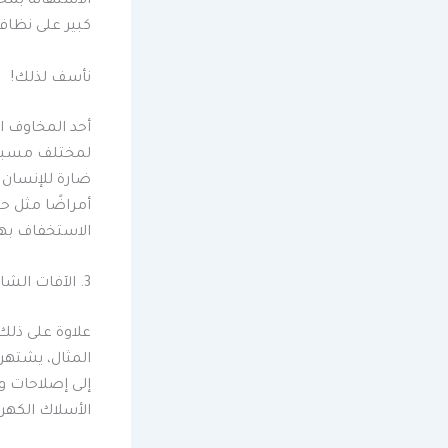
الاستهانة بمخ
كبير على نظافة
نأسف لذلك!
أحد المخاوف ال
لمختلف مسببات
ضارة للإنسان 
أمراضًا مثل حم
الاستخفاف بها
3. الآفات الشائعة والمشاكل التي يمكن أن تسببها
علاوة على ذلك،
المثال، يشتهر
إلى إصلاحات و
الأسلاك الكهرب