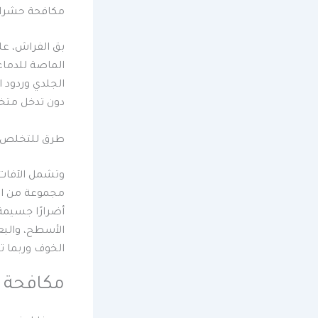
مكافحة حشرات
بق الفراش، عل
الماصة للدماء 
الجلدي وردود 
دون تدخل مت
طرق للتخلص من
وتشمل الآفات 
مجموعة من ال
أضرارًا جسيمة
الأسطح، والبع
الخوف وربما 
مكافحة 