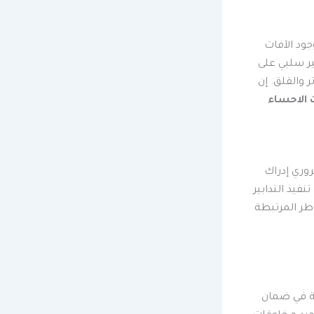
جود الآفات
ير سلبي على
 والقلق. إن
 الاحساء
وري إدراك
فيذ التدابير
طر المرتبطة
ة في ضمان