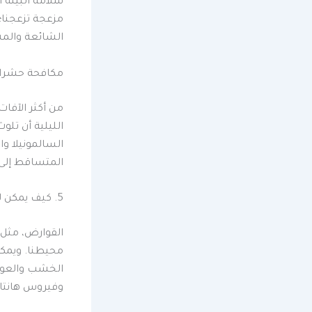
سلامة البيئة 
مزعجة تزعجنا؛
الشائعة والمش
مكافحة حشرات
من أكثر الآفا
الليلية أن تلو
السالمونيلا وا
المتساقط إلى 
5. كيف يمكن للآفات أن تلحق الضرر بالممتلكات والبنية التحتية
القوارض، مثل 
محيطنا. ويمكن
الخشب والعواز
وفيروس هانتا، 