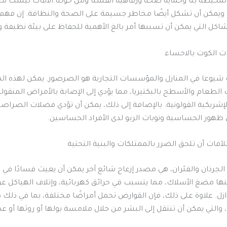
المحيطة بنا وحماية صحة ورفاهية أنفسنا ومن حولنا.الآفات ليست م
 ويمكن أن تشكل أيضًا مخاطر جسيمة على الصحة والنظافة. إن فهم 
اكل التي يمكن أن تسببها أمر بالغ الأهمية للحفاظ على بيئة نظيفة 
 الكوت بالاحساء
ت شيوعا في المنازل والمؤسسات التجارية هو الصرصور. يمكن لهذه ا
ث الطعام والأسطح بالبكتيريا، مما يؤدي إلى الإصابة بالأمراض المنقول
لإشريكية القولونية. بالإضافة إلى ذلك، يمكن أن تؤدي فضلات الصراصي
ظهور الحساسية ونوبات الربو لدى الأفراد الحساسين.
الجرذان والفئران، هي مصدر إزعاج شائع آخر يمكن أن يعيث فسادًا في
ها مضغ الأسلاك، مما يتسبب في حرائق كهربائية، وإتلاف الهياكل
ل. علاوة على ذلك، فإن القوارض تحمل أمراضًا مختلفة، بما في ذلك دا
والتي يمكن أن تنتقل إلى البشر من خلال ملامسة بولها أو روثها أو ع