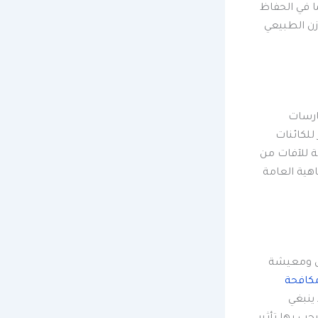
ا في الحفاظ
ازن الطبيعي
ارسات
للكائنات
لة للآفات من
هية العامة
عمل ومعيشة
كافحة
 ينبغي