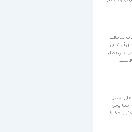
ب بها تأثير
فات كناقلات
كن أن تكون
ض الذي ينقل
ا ينبغي
. على سبيل
 مما يؤدي
لفئران مضغ