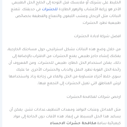
الخليط على بشرتك أو ملابسك قبل التوجه إلى الخارج.الحل الطبيعي
الآخر هو زراعة الأعشاب والزهور الطاردة
للحشرات
في حديقتك. تتمتع
النباتات مثل الريحان وعشب الليمون والنعناع والقطيفة بخصائص
طبيعية تطرد الحشرات.
افضل شركة لابادة الحشرات
من خلال وضع هذه النباتات بشكل استراتيجي حول مساحتك الخارجية،
يمكنك إنشاء حاجز طبيعي يمنع الحشرات من الاقتراب.بالإضافة إلى
ذلك، يمكن استخدام الخل كطارد طبيعي للحشرات. ومن المعروف أن
رائحة الخل القوية تطرد النمل والذباب والحشرات الأخرى. ما عليك
سوى خلط أجزاء متساوية من الخل والماء في زجاجة رذاذ واستخدامها
لرش المناطق التي تميل الحشرات إلى التجمع فيها،
ارخص شركات لمكافحة الحشرات
مثل المداخل وعتبات النوافذ ومعدات التنظيف.عدادات تشن. يمكن أن
يساعد هذا الحل البسيط في إبعاد هذه الآفات دون الحاجة إلى مواد
كيميائية سامة.
مكافحة حشرات الاحساء