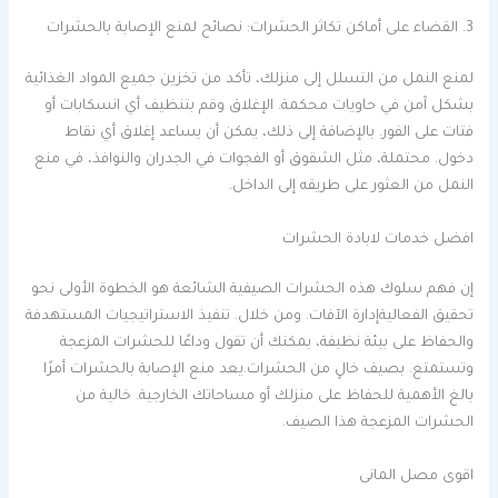
3. القضاء على أماكن تكاثر الحشرات: نصائح لمنع الإصابة بالحشرات
لمنع النمل من التسلل إلى منزلك، تأكد من تخزين جميع المواد الغذائية
بشكل آمن في حاويات محكمة. الإغلاق وقم بتنظيف أي انسكابات أو
فتات على الفور. بالإضافة إلى ذلك، يمكن أن يساعد إغلاق أي نقاط
دخول. محتملة، مثل الشقوق أو الفجوات في الجدران والنوافذ، في منع
النمل من العثور على طريقه إلى الداخل.
افضل خدمات لابادة الحشرات
إن فهم سلوك هذه الحشرات الصيفية الشائعة هو الخطوة الأولى نحو
تحقيق الفعاليةإدارة الآفات. ومن خلال. تنفيذ الاستراتيجيات المستهدفة
والحفاظ على بيئة نظيفة، يمكنك أن تقول وداعًا للحشرات المزعجة
وتستمتع. بصيف خالٍ من الحشرات.يعد منع الإصابة بالحشرات أمرًا
بالغ الأهمية للحفاظ على منزلك أو مساحاتك الخارجية. خالية من
الحشرات المزعجة هذا الصيف.
اقوى مصل المانى