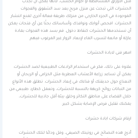
مثل الأوراق المتساقطة أو أكوام الخشب، لأنها يمكن أن تجذب
الحشرات التي تبحث عن منزل مريح.يعد سد الشقوق والفجوات
الموجودة في الجزء الخارجي من منزلك طريقة فعالة أخرى لمنع انتشار
الحشرات. افحص أبوابك ونوافذك وأساساتك بحثًا عن أي فتحات يمكن
أن تستخدمها الحشرات كنقاط دخول. قم بسد هذه الفجوات بمادة
عازلة أو مانعة لتسرب الماء لإبعاد الزوار غير المرغوب فيهم.
امهر فنى لابادة الحشرات
علاوة على ذلك، فكر في استخدام الرادعات الطبيعية لصد الحشرات.
يمكن أن تساعد زراعة الأعشاب العطرية مثل الخزامى أو الريحان أو
النعناع حول حديقتك أو فناءك في إبعاد الحشرات. تطلق هذه الأنواع
من النباتات روائح كريهة بالنسبة للحشرات، وتعمل كطارد طبيعي.من
خلال القضاء على مناطق التكاثر وخلق بيئة أقل جاذبية للحشرات،
يمكنك تقليل فرص الإصابة بشكل كبير.
ارقام شركات ابادة حشرات
أدرج هذه النصائح في روتينك الصيفي، وقل وداعًا لتلك الحشرات