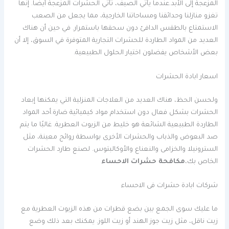
المزعجة إلى الأبد.عندما يأتي الصيف، تأتي الحشرات المزعجة أيضًا. إنها
تغزو منازلنا وحدائقنا ومساحاتنا الخارجية، مما يجعل من الصعب
الاستمتاع بالطقس الدافئ دون سحقها باستمرار. في حين أن هناك
العديد من المواد الطاردة للحشرات التجارية المتوفرة في السوق، إلا أن
بعض الأشخاص يفضلون اختيار الحلول الطبيعية.
اسعار ابادة الحشرات
ولحسن الحظ، هناك العديد من العلاجات المنزلية التي يمكنها إبعاد
الحشرات بشكل فعال دون استخدام مواد كيميائية ضارة.أحد المواد
الطاردة الطبيعية الشائعة هو خليط من الزيوت العطرية. غالبًا ما يتم
صد البعوض والذباب والحشرات الأخرى بواسطة روائح معينة، مثل
السترونيلا والخزامى والنعناع والأوكالبتوس. لصنع طارد الحشرات
الخاص بك،
مكافحة حشرات الاحساء
شركات ابادة حشرات فى الاحساء
ما عليك سوى الجمع بين بضع قطرات من هذه الزيوت العطرية مع
زيت ناقل، مثل زيت جوز الهند أو زيت اللوز. يمكنك بعد ذلك وضع