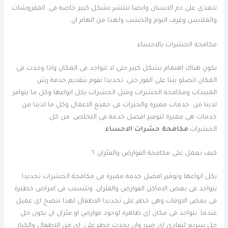
تتغذى على دم الانسان وايضا تنتشر بشكل كبير خاصه فى. المفروشات
والملابس وغرف النوم والخشب ولهذا من الهام ان.
مكافحة الحشرات بالاحساء
يكون هناك اهتمام بشكل كبير حتى لا تتواجد فى المكان واذا وجدت فى
المكان اتصلو بينا على الفور حتى.
تحديدا
نقوم بتقديم خدمة رش
المبيدات ومكافحة الحشرات وقتل الحشرات بكل انواعها وكل ما يتوافر
لدينا من. خدمات مميزة والخبرات فى جميع الاعمال وكل ما لدينا من
خدمات هى مميزة لتوفير افضل خدمة فى التخلص. من كل
الحشرات.
مكافحة حشرات الاحساء
كيف نعمل على مكافحة القوارض والفئران ؟
بكل انواعها وتوفير افضل خدمة مميزة فى مكافحة الحشرات
تحديدا
يتواجد فى بعض الاماكن القوارض والفئران. وتتسبب فى امراض خطيرة
فى بعض الاوقات وهى خطر على
تحديدا
الاطفال لهذا ننصح اى عميل
عندما. يتواجد فى مكان اى ظاهرة لوجود قوارض او فئران ان يكون حل
حل سريع لتفادى اى ضرر وان يحدث خطر على. اى من الاطفال والكبار