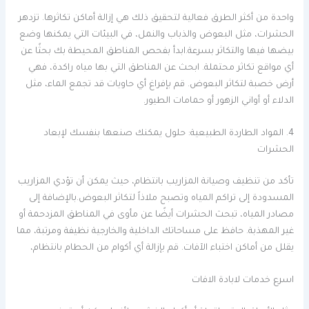
واحدة من أكثر الطرق فعالية لتحقيق ذلك هي إزالة أماكن تكاثرها. تزدهر
الحشرات، مثل البعوض والذباب والنمل، في البيئات التي يمكنها وضع
بيضها فيها والتكاثر بسرعة.ابدأ بفحص المناطق المحيطة بك بحثًا عن
أي مواقع تكاثر محتملة. ابحث عن المناطق التي بها مياه راكدة، فهي
أرض خصبة لتكاثر البعوض. قم بإفراغ أي حاويات قد تجمع الماء، مثل
الدلاء أو أواني الزهور أو حمامات الطيور.
4. المواد الطاردة الطبيعية: حلول يمكنك صنعها بنفسك لإبعاد
الحشرات
تأكد من تنظيف وصيانة المزاريب بانتظام، حيث يمكن أن تؤدي المزاريب
المسدودة إلى تراكم المياه وتصبح ملاذاً لتكاثر البعوض.بالإضافة إلى
مصادر المياه، تبحث الحشرات أيضًا عن مأوى في المناطق المزدحمة أو
غير المهذبة. حافظ على مساحاتك الداخلية والخارجية نظيفة ومرتبة، مما
يقلل من أماكن اختباء الآفات. قم بإزالة أي أكوام من الحطام بانتظام،
اسرع خدمات لابادة الافات